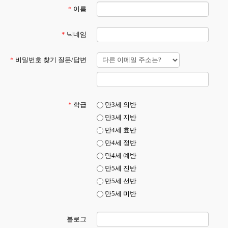
*
이름
부모교육
*
닉네임
커뮤니티
*
비밀번호 찾기 질문/답변
*
학급
만3세 의반
만3세 지반
만4세 효반
만4세 정반
만4세 예반
만5세 진반
만5세 선반
만5세 미반
블로그