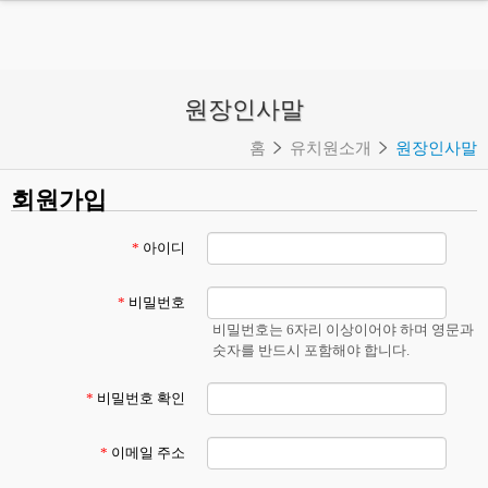
MENU
유치원소개
원장인사말
- 원장인사말
홈
유치원소개
원장인사말
- 연혁
회원가입
- 교육이념
- 유치원상징
*
아이디
- 교직원소개
*
비밀번호
- 학사일정
비밀번호는 6자리 이상이어야 하며 영문과
- 오시는길
숫자를 반드시 포함해야 합니다.
교육과정
*
비밀번호 확인
교육환경
*
이메일 주소
특색 프로그램