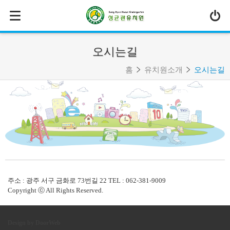
MENU
유치원소개
오시는길
- 원장인사말
홈
유치원소개
오시는길
- 연혁
- 교육이념
- 유치원상징
- 교직원소개
- 학사일정
- 오시는길
주소 : 광주 서구 금화로 73번길 22 TEL : 062-381-9009
교육과정
Copyright ⓒ All Rights Reserved.
교육환경
Design by DoorWeb
특색 프로그램