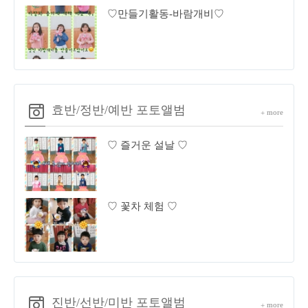
♡만들기활동-바람개비♡
효반/정반/예반 포토앨범
more
+
♡ 즐거운 설날 ♡
♡ 꽃차 체험 ♡
진반/선반/미반 포토앨범
more
+